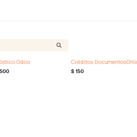
óstico Odoo
Créditos DocumentosOnl
.500
$
150