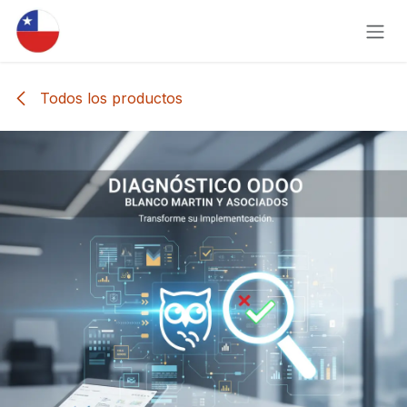
Ir al contenido
Todos los productos