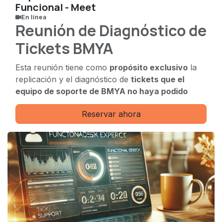
Funcional - Meet
En línea
Reunión de Diagnóstico de
Tickets BMYA
Esta reunión tiene como
propósito exclusivo
la
replicación y el diagnóstico de
tickets que el
equipo de soporte de BMYA no haya podido
reproducir
y que, debido a su complejidad,
Reservar ahora
requieran un análisis detallado en conjunto.
Es crucial entender que el
objetivo principal de
este encuentro es obtener un diagnóstico claro
de la situación, no la resolución inmediata del
problema.
Por favor, considera los siguientes puntos:
Las reuniones
no se programan para
seguimiento de tickets
, a menos que el