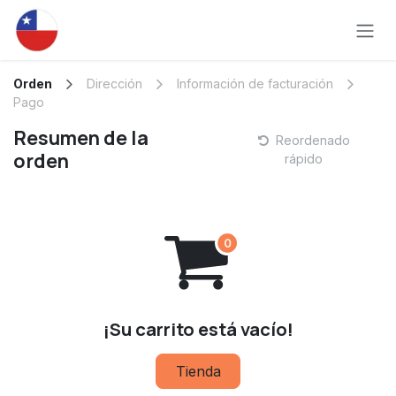
Ir al contenido
Orden
Dirección
Información de facturación
Pago
Resumen de la
Reordenado
orden
rápido
¡Su carrito está vacío!
Tienda